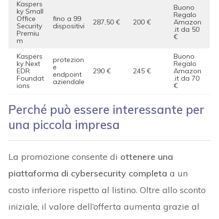
Kaspers
Buono
ky Small
Regalo
Office
fino a 99
287,50 €
200 €
Amazon
Security
dispositivi
.it da 50
Premiu
€
m
Kaspers
Buono
protezion
ky Next
Regalo
e
EDR
290 €
245 €
Amazon
endpoint
Foundat
.it da 70
aziendale
ions
€
Perché può essere interessante per
una piccola impresa
La promozione consente di
ottenere una
piattaforma di cybersecurity completa
a un
costo inferiore rispetto al listino. Oltre allo sconto
iniziale, il valore dell’offerta aumenta grazie al