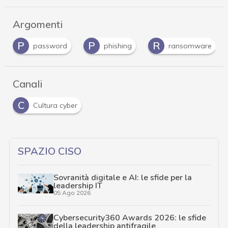
Argomenti
P
R
V
ord
phishing
ransomware
VPN
Canali
C
Cultura cyber
SPAZIO CISO
Sovranità digitale e AI: le sfide per la
leadership IT
05 Ago 2026
Cybersecurity360 Awards 2026: le sfide
della leadership antifragile