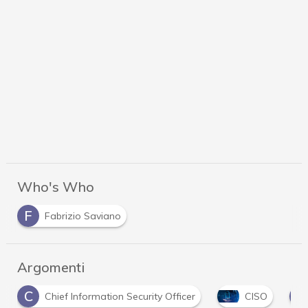
Who's Who
F
Fabrizio Saviano
Argomenti
C
G
Chief Information Security Officer
CISO