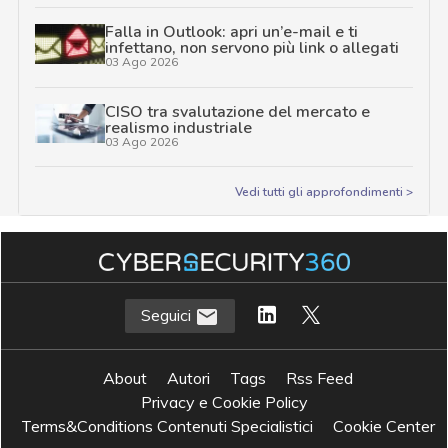
Falla in Outlook: apri un’e-mail e ti
infettano, non servono più link o allegati
03 Ago 2026
CISO tra svalutazione del mercato e
realismo industriale
03 Ago 2026
Vedi tutti gli approfondimenti >
Seguici
About
Autori
Tags
Rss Feed
Privacy e Cookie Policy
Terms&Conditions Contenuti Specialistici
Cookie Center