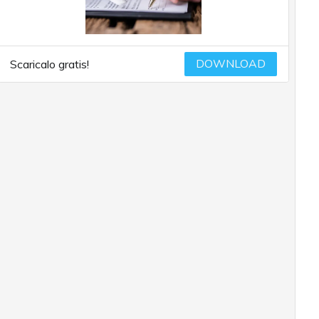
DOWNLOAD
Scaricalo gratis!