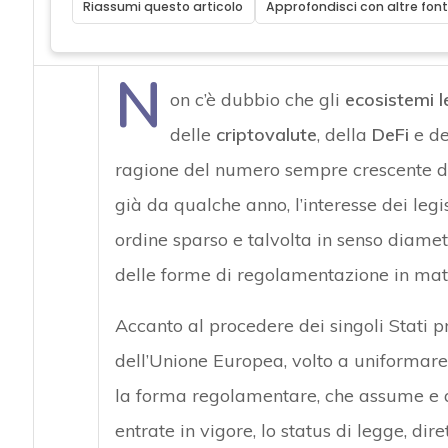
Riassumi questo articolo
Approfondisci con altre font
N
on c’è dubbio che gli
ecosistemi l
delle
criptovalute
, della
DeFi
e de
ragione del numero sempre crescente di u
già da qualche anno, l’interesse dei legisl
ordine sparso e talvolta in senso diame
delle forme di regolamentazione in mat
Accanto al procedere dei singoli Stati p
dell’Unione Europea, volto a uniformare
la forma regolamentare, che assume e a
entrate in vigore, lo status di legge, dir