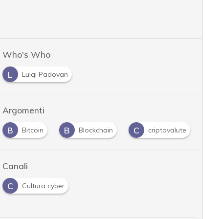
Who's Who
L
Luigi Padovan
Argomenti
B
B
C
D
Bitcoin
Blockchain
criptovalute
Canali
C
Cultura cyber