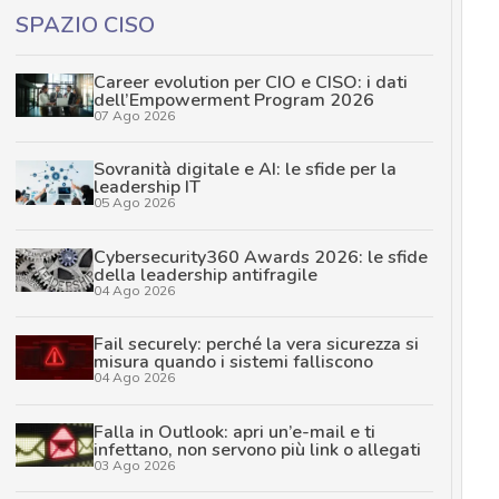
SPAZIO CISO
Career evolution per CIO e CISO: i dati
dell’Empowerment Program 2026
07 Ago 2026
Sovranità digitale e AI: le sfide per la
leadership IT
05 Ago 2026
Cybersecurity360 Awards 2026: le sfide
della leadership antifragile
04 Ago 2026
Fail securely: perché la vera sicurezza si
misura quando i sistemi falliscono
04 Ago 2026
Falla in Outlook: apri un’e-mail e ti
infettano, non servono più link o allegati
03 Ago 2026