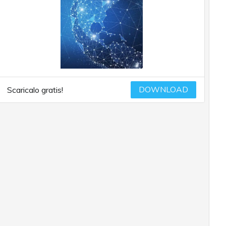
DOWNLOAD
Scaricalo gratis!