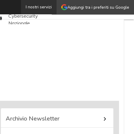
Twitter
I nostri servizi
Aggiungi tra i preferiti su Google
Ultimi articoli
Linkedin
Cybersecurity
Email
Nazionale
Malware e attacchi
Norme e
adeguamenti
Soluzioni aziendali
Cultura cyber
News, attualità e
analisi Cyber
sicurezza e privacy
Corsi cybersecurity
Chi siamo
Archivio Newsletter