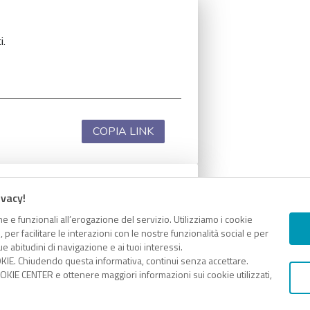
i.
COPIA LINK
ivacy!
i.
e e funzionali all’erogazione del servizio. Utilizziamo i cookie
er facilitare le interazioni con le nostre funzionalità social e per
e abitudini di navigazione e ai tuoi interessi.
KIE. Chiudendo questa informativa, continui senza accettare.
KIE CENTER e ottenere maggiori informazioni sui cookie utilizzati,
COPIA LINK