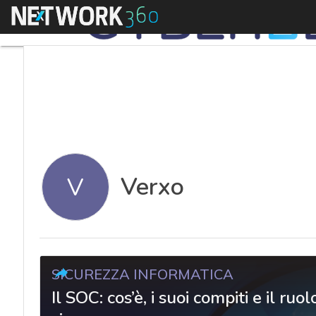
Menu
Verxo
V
SICUREZZA INFORMATICA
Il SOC: cos’è, i suoi compiti e il ruol