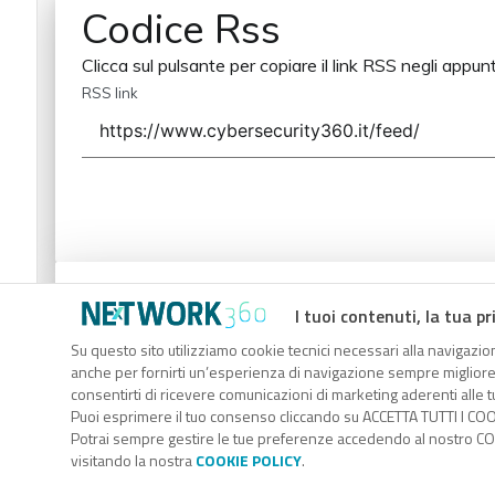
Codice Rss
Clicca sul pulsante per copiare il link RSS negli appunt
RSS link
Codice Rss
I tuoi contenuti, la tua pr
Clicca sul pulsante per copiare il link RSS negli appunt
Su questo sito utilizziamo cookie tecnici necessari alla navigazion
anche per fornirti un’esperienza di navigazione sempre migliore, p
RSS link
consentirti di ricevere comunicazioni di marketing aderenti alle tu
Puoi esprimere il tuo consenso cliccando su ACCETTA TUTTI I COO
Potrai sempre gestire le tue preferenze accedendo al nostro COO
visitando la nostra
COOKIE POLICY
.