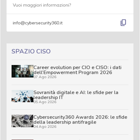
Vuoi maggiori informazioni?
content_copy
info@cybersecurity360.it
SPAZIO CISO
Career evolution per CIO e CISO: i dati
dell’Empowerment Program 2026
07 Ago 2026
Sovranità digitale e AI: le sfide per la
leadership IT
05 Ago 2026
Cybersecurity360 Awards 2026: le sfide
della leadership antifragile
04 Ago 2026