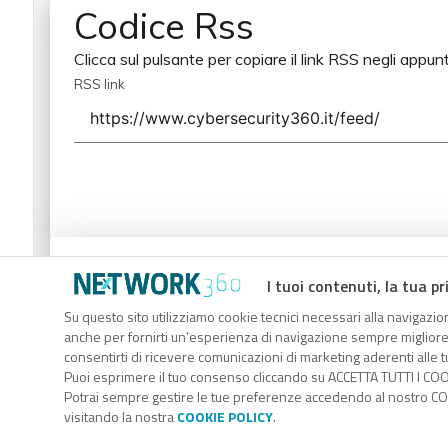
Codice Rss
Clicca sul pulsante per copiare il link RSS negli appunt
RSS link
Codice Rss
I tuoi contenuti, la tua pr
Clicca sul pulsante per copiare il link RSS negli appunt
Su questo sito utilizziamo cookie tecnici necessari alla navigazion
anche per fornirti un’esperienza di navigazione sempre migliore, p
RSS link
consentirti di ricevere comunicazioni di marketing aderenti alle tu
Puoi esprimere il tuo consenso cliccando su ACCETTA TUTTI I COO
Potrai sempre gestire le tue preferenze accedendo al nostro COO
visitando la nostra
COOKIE POLICY
.