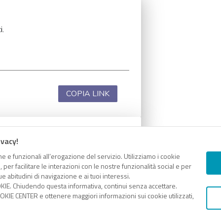
i.
COPIA LINK
ivacy!
i.
e e funzionali all’erogazione del servizio. Utilizziamo i cookie
er facilitare le interazioni con le nostre funzionalità social e per
e abitudini di navigazione e ai tuoi interessi.
KIE. Chiudendo questa informativa, continui senza accettare.
KIE CENTER e ottenere maggiori informazioni sui cookie utilizzati,
COPIA LINK