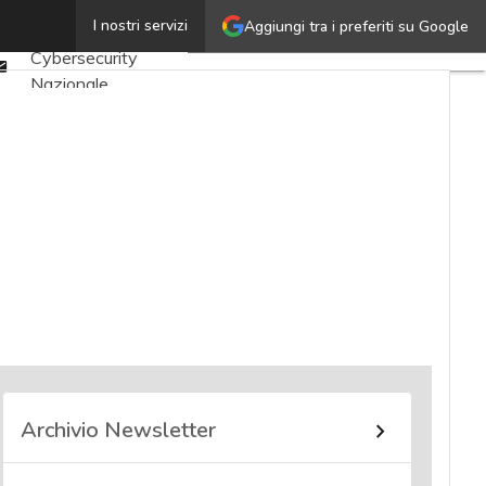
Twitter
I nostri servizi
Aggiungi tra i preferiti su Google
Ultimi articoli
Linkedin
Cybersecurity
Email
Nazionale
Malware e attacchi
Norme e
adeguamenti
Soluzioni aziendali
Cultura cyber
News, attualità e
analisi Cyber
sicurezza e privacy
Corsi cybersecurity
Chi siamo
Archivio Newsletter