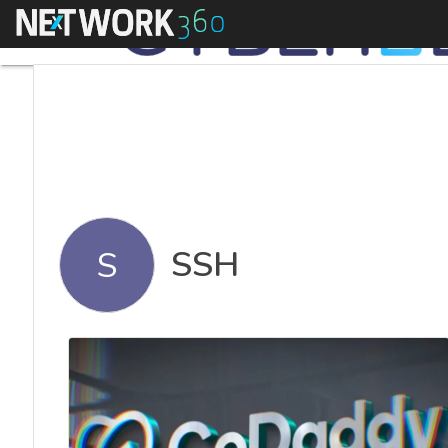
Menu
SSH
S