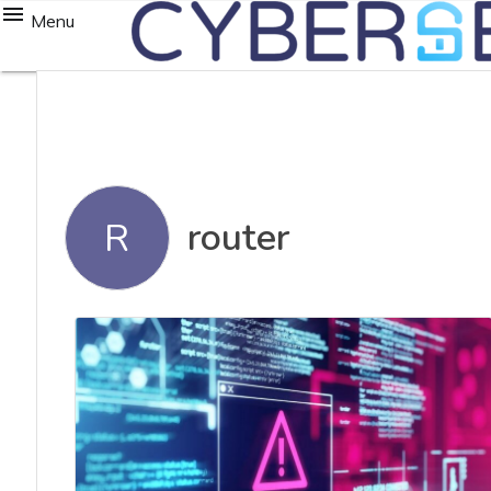
Menu
router
R