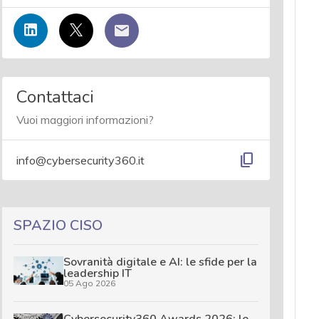
Contattaci
Vuoi maggiori informazioni?
content_copy
info@cybersecurity360.it
SPAZIO CISO
Sovranità digitale e AI: le sfide per la
leadership IT
05 Ago 2026
Cybersecurity360 Awards 2026: le