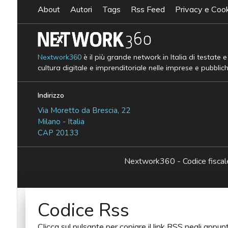
About
Autori
Tags
Rss Feed
Privacy e Cook
Nextwork360
è il più grande network in Italia di testate 
cultura digitale e imprenditoriale nelle imprese e pubblic
Indirizzo
Via Moretto da Brescia, 22
Milano - Italia
CAP 20133
Nextwork360 - Codice fisc
Codice Rss
Clicca sul pulsante per copiare il link RSS negli appunt