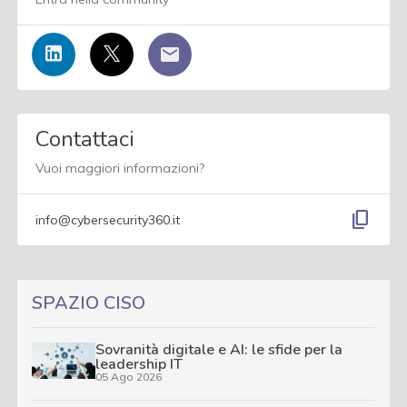
Contattaci
Vuoi maggiori informazioni?
content_copy
info@cybersecurity360.it
SPAZIO CISO
Sovranità digitale e AI: le sfide per la
leadership IT
05 Ago 2026