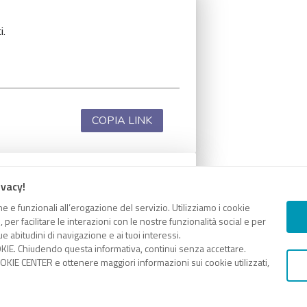
i.
COPIA LINK
ivacy!
i.
e e funzionali all’erogazione del servizio. Utilizziamo i cookie
er facilitare le interazioni con le nostre funzionalità social e per
e abitudini di navigazione e ai tuoi interessi.
KIE. Chiudendo questa informativa, continui senza accettare.
KIE CENTER e ottenere maggiori informazioni sui cookie utilizzati,
COPIA LINK