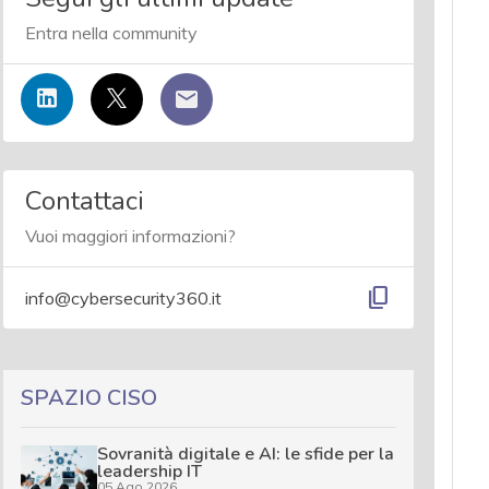
Entra nella community
Contattaci
Vuoi maggiori informazioni?
content_copy
info@cybersecurity360.it
SPAZIO CISO
Sovranità digitale e AI: le sfide per la
leadership IT
05 Ago 2026