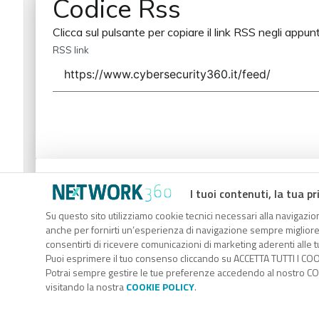
Codice Rss
Clicca sul pulsante per copiare il link RSS negli appunt
RSS link
Codice Rss
I tuoi contenuti, la tua pr
Clicca sul pulsante per copiare il link RSS negli appunt
Su questo sito utilizziamo cookie tecnici necessari alla navigazion
anche per fornirti un’esperienza di navigazione sempre migliore, p
RSS link
consentirti di ricevere comunicazioni di marketing aderenti alle tu
Puoi esprimere il tuo consenso cliccando su ACCETTA TUTTI I COO
Potrai sempre gestire le tue preferenze accedendo al nostro COO
visitando la nostra
COOKIE POLICY
.