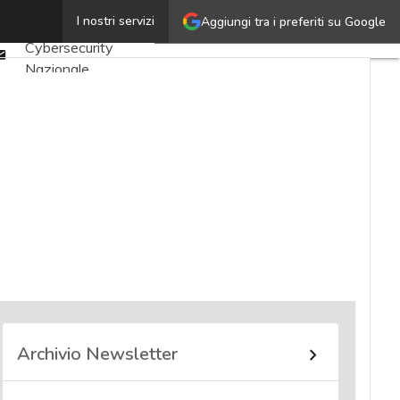
Twitter
I nostri servizi
Aggiungi tra i preferiti su Google
Ultimi articoli
Linkedin
Cybersecurity
Email
Nazionale
Malware e attacchi
Norme e
adeguamenti
Soluzioni aziendali
Cultura cyber
News, attualità e
analisi Cyber
sicurezza e privacy
Corsi cybersecurity
Chi siamo
Archivio Newsletter