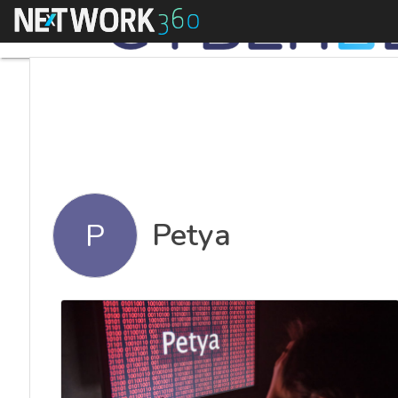
Menu
Petya
P