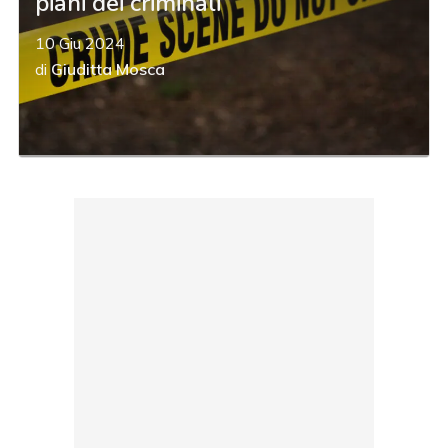
piani dei criminali
10 Giu 2024
di
Giuditta Mosca
acy