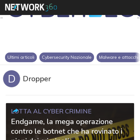
Ultimi articoli
Cybersecurity Nazionale
Malware e attacchi
D
Dropper
LOTTA AL CYBER CRIMINE
Endgame, la mega operazione
contro le botnet che ha rovinato i