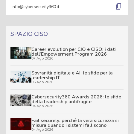
content_copy
info@cybersecurity360.it
SPAZIO CISO
Career evolution per CIO e CISO: i dati
dell’Empowerment Program 2026
07 Ago 2026
Sovranità digitale e AI: le sfide per la
leadership IT
05 Ago 2026
Cybersecurity360 Awards 2026: le sfide
della leadership antifragile
04 Ago 2026
Fail securely: perché la vera sicurezza si
misura quando i sistemi falliscono
04 Ago 2026