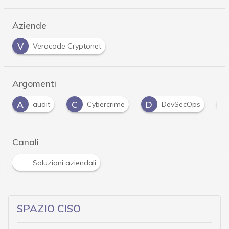
Aziende
V
Veracode Cryptonet
Argomenti
C
D
O
Cybercrime
DevSecOps
open source
Canali
Soluzioni aziendali
SPAZIO CISO