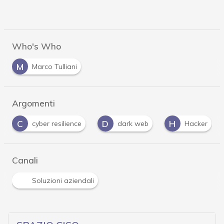
Who's Who
M
Marco Tulliani
Argomenti
D
H
I
silience
dark web
Hacker
infrastruttu
Canali
Soluzioni aziendali