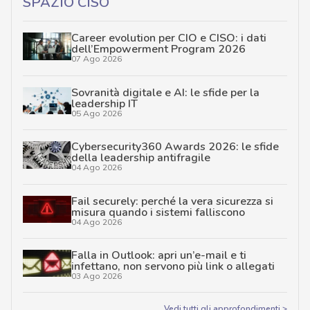
SPAZIO CISO
Career evolution per CIO e CISO: i dati
dell’Empowerment Program 2026
07 Ago 2026
Sovranità digitale e AI: le sfide per la
leadership IT
05 Ago 2026
Cybersecurity360 Awards 2026: le sfide
della leadership antifragile
04 Ago 2026
Fail securely: perché la vera sicurezza si
misura quando i sistemi falliscono
04 Ago 2026
Falla in Outlook: apri un’e-mail e ti
infettano, non servono più link o allegati
03 Ago 2026
Vedi tutti gli approfondimenti >