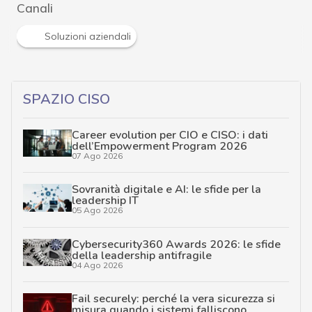
Canali
Soluzioni aziendali
SPAZIO CISO
Career evolution per CIO e CISO: i dati
dell’Empowerment Program 2026
07 Ago 2026
Sovranità digitale e AI: le sfide per la
leadership IT
05 Ago 2026
Cybersecurity360 Awards 2026: le sfide
della leadership antifragile
04 Ago 2026
Fail securely: perché la vera sicurezza si
misura quando i sistemi falliscono