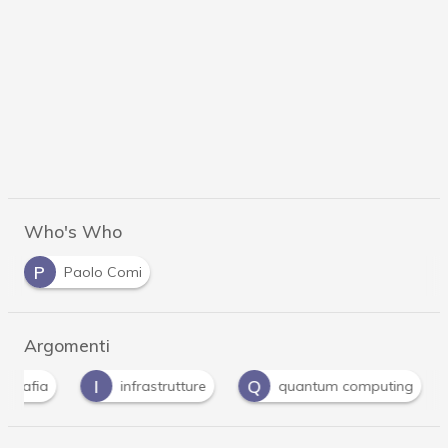
Who's Who
P
Paolo Comi
Argomenti
I
Q
Q
infrastrutture
quantum computing
Qu