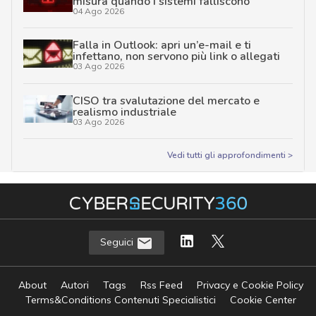
misura quando i sistemi falliscono
04 Ago 2026
Falla in Outlook: apri un’e-mail e ti
infettano, non servono più link o allegati
03 Ago 2026
CISO tra svalutazione del mercato e
realismo industriale
03 Ago 2026
Vedi tutti gli approfondimenti >
Seguici
About
Autori
Tags
Rss Feed
Privacy e Cookie Policy
Terms&Conditions Contenuti Specialistici
Cookie Center