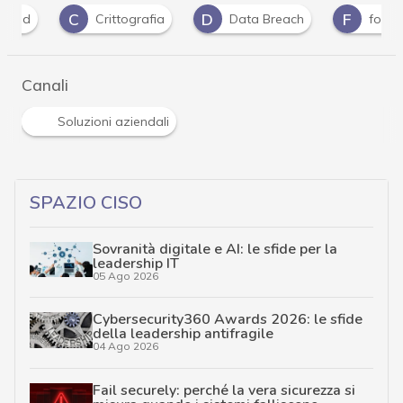
C
D
F
Crittografia
Data Breach
fornitori
Canali
Soluzioni aziendali
SPAZIO CISO
Sovranità digitale e AI: le sfide per la
leadership IT
05 Ago 2026
Cybersecurity360 Awards 2026: le sfide
della leadership antifragile
04 Ago 2026
Fail securely: perché la vera sicurezza si