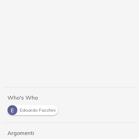
Who's Who
E
Edoardo Facchini
Argomenti