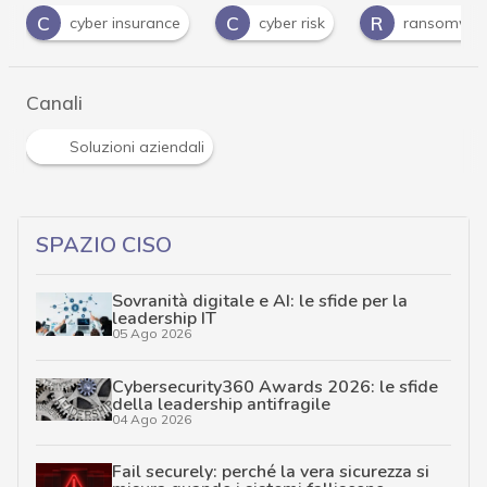
C
R
cyber insurance
cyber risk
ransomware
Canali
Soluzioni aziendali
SPAZIO CISO
Sovranità digitale e AI: le sfide per la
leadership IT
05 Ago 2026
Cybersecurity360 Awards 2026: le sfide
della leadership antifragile
04 Ago 2026
Fail securely: perché la vera sicurezza si