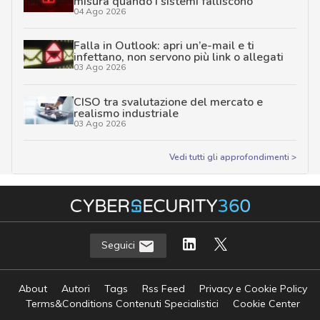
misura quando i sistemi falliscono
04 Ago 2026
Falla in Outlook: apri un’e-mail e ti
infettano, non servono più link o allegati
03 Ago 2026
CISO tra svalutazione del mercato e
realismo industriale
03 Ago 2026
Vedi tutti gli approfondimenti >
Seguici
About
Autori
Tags
Rss Feed
Privacy e Cookie Policy
Terms&Conditions Contenuti Specialistici
Cookie Center