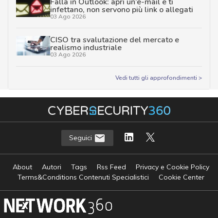
Falla in Outlook: apri un’e-mail e ti
infettano, non servono più link o allegati
03 Ago 2026
CISO tra svalutazione del mercato e
realismo industriale
03 Ago 2026
Vedi tutti gli approfondimenti >
Seguici
About
Autori
Tags
Rss Feed
Privacy e Cookie Policy
Terms&Conditions Contenuti Specialistici
Cookie Center