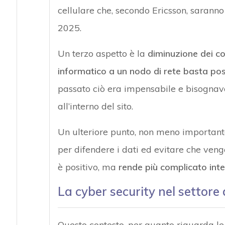
cellulare che, secondo Ericsson, saranno o
2025.
Un terzo aspetto è la
diminuzione dei co
informatico a un nodo di rete basta p
passato ciò era impensabile e bisognav
all’interno del sito.
Un ulteriore punto, non meno importante
per difendere i dati ed evitare che ven
è positivo, ma
rende più complicato int
La cyber security nel settore d
Questo contesto, per quanto riguarda le 