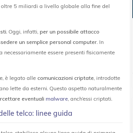
ltre 5 miliardi a livello globale alla fine del
sti
. Oggi, infatti,
per un possibile attacco
ossedere un semplice personal computer
. In
a necessariamente essere presenti fisicamente
, è legato alle
comunicazioni criptate
, introdotte
gano lette da esterni. Questo aspetto naturalmente
ercettare eventuali
malware
, anch’essi criptati.
elle telco: linee guida
telco, stabilisce alcune linee guida di primaria