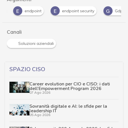
E
E
G
endpoint
endpoint security
Gdpr
Canali
Soluzioni aziendali
SPAZIO CISO
Career evolution per CIO e CISO: i dati
dell’Empowerment Program 2026
07 Ago 2026
Sovranità digitale e AI: le sfide per la
leadership IT
05 Ago 2026