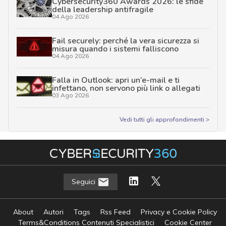
Cybersecurity360 Awards 2026: le sfide
della leadership antifragile
04 Ago 2026
Fail securely: perché la vera sicurezza si
misura quando i sistemi falliscono
04 Ago 2026
Falla in Outlook: apri un’e-mail e ti
infettano, non servono più link o allegati
03 Ago 2026
Vedi tutti gli approfondimenti >
Seguici
About
Autori
Tags
Rss Feed
Privacy e Cookie Policy
Terms&Conditions Contenuti Specialistici
Cookie Center