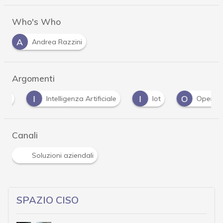
Who's Who
A
Andrea Razzini
Argomenti
I
I
O
Intelligenza Artificiale
Iot
Operational
Canali
Soluzioni aziendali
SPAZIO CISO