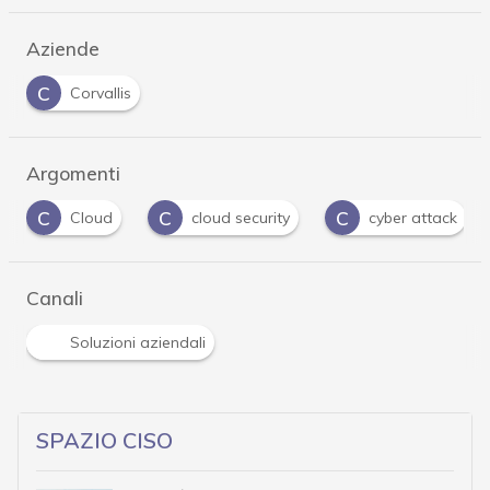
Aziende
C
Corvallis
Argomenti
C
C
M
cloud security
cyber attack
machine l
Canali
Soluzioni aziendali
SPAZIO CISO