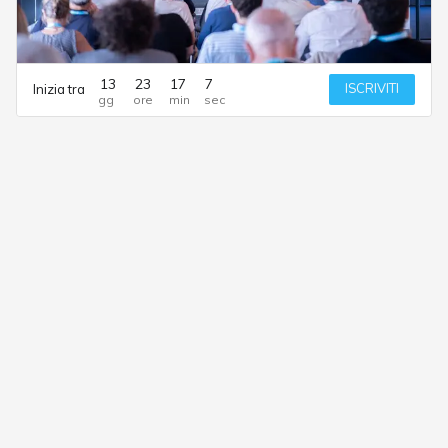
13
23
17
7
ISCRIVITI
Inizia tra