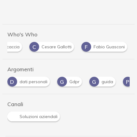
Who's Who
C
F
ea caccia
Cesare Gallotti
Fabio Guasconi
Argomenti
G
G
P
ti personali
Gdpr
guida
Privacy
Canali
Soluzioni aziendali