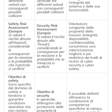
differenti
verticale tra
l’integrità del
velivoli con
differenti velivoli
sistema e delle sue
conseguenti
con conseguenti
funzionalità.
possibili
possibili collisioni
collisioni
Safety Risk
Valutazioni
Security Risk
Assessment
congiunte delle
Assessment
Esempio
proprietà della
Esempio
Si valuta il
mission (integrità,
Si valuta il rischio
rischio dovuto
disponibilità,
dovuto alla
all’Hazard1,
confidenzialità),
Threat1,
considerando
consentono una
considerando le
le
valorizzazione
conseguenze per
conseguenze
migliore e più
la missione e la
per la missione
realistica dei livelli di
probabilità che la
e la probabilità
rischio di cyber
minaccia si
che il pericolo
security e cyber
verifichi
si verifichi
safety.
Obiettivi di
safety
Sono specifici
del dominio di
safety e
Obiettivi di
È possibile definirli
tendono a
security
attraverso la
garantire
In generale,
condivisione di
condizioni
attengono alla
competenze
operative che
protezione delle
specifiche di campo,
non rechino
proprietà di