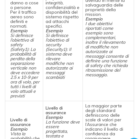
avendo in mente la
danno a cose
integrità,
salvaguardia delle
o persone.
confidenzialità e
proprietà della
Per il traffico
disponibilità del
mission.
aereo sono
sistema rispetto
Esempio
definiti e
ad attacchi
I due obiettivi
normati.
specifici.
riportati come
Esempio
Esempio
esempio sono
Si definisce
Si definisce
complementari,
l’obiettivo di
l’obiettivo di
inoltre il rilevamento
safety
security
di modifiche non
(Safety1): La
(Security1): Il
autorizzate ai
probabilità di
sistema deve
messaggi consente di
perdita della
rilevare
definire una funzione
separazione
modifiche non
di safety che richieda
verticale non
autorizzate ai
ritrasmissione del
deve eccedere
messaggi
messaggio.
2.5 x 10-9 per
scambiati
ora di volo, per
tutti i livelli di
volo attuali e
previsti
La maggior parte
Livello di
degli standard
assurance
definiscono delle
Esempio
Livello di
scale di valori per
La funzione deve
assurance
l’Assurance che
essere
Esempio
indicano il livello di
progettata,
Vista la
confidenza da
testata e
probabilità che
raggiungere