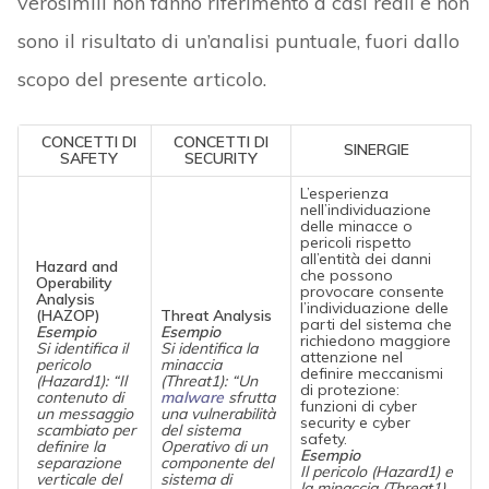
verosimili non fanno riferimento a casi reali e non
sono il risultato di un’analisi puntuale, fuori dallo
scopo del presente articolo.
CONCETTI DI
CONCETTI DI
SINERGIE
SAFETY
SECURITY
L’esperienza
nell’individuazione
delle minacce o
pericoli rispetto
all’entità dei danni
Hazard and
che possono
Operability
provocare consente
Analysis
l’individuazione delle
(HAZOP)
Threat Analysis
parti del sistema che
Esempio
Esempio
richiedono maggiore
Si identifica il
Si identifica la
attenzione nel
pericolo
minaccia
definire meccanismi
(Hazard1): “Il
(Threat1): “Un
di protezione:
contenuto di
malware
sfrutta
funzioni di cyber
un messaggio
una vulnerabilità
security e cyber
scambiato per
del sistema
safety.
definire la
Operativo di un
Esempio
separazione
componente del
Il pericolo (Hazard1) e
verticale del
sistema di
la minaccia (Threat1)