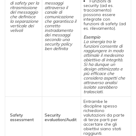
Funzioni di
di safety per la
messaggi
security (ad es.
ritrasmissione
attraverso il
tracciamento)
del messaggio
canale di
possono essere
che definisce
comunicazione
integrate con
la separazione
che garantisca il
funzioni di safety (ad
verticale dei
corretto
es. rilevamento).
velivoli
instradamento
dei messaggi
Esempio
secondo una
La sinergia tra le
security policy
funzioni consente di
ben definita
raggiungere in modo
ottimale il medesimo
obiettivo di integrità.
Si ha dunque un
design ottimizzato e
più efficace che
considera aspetti che
attraverso analisi
isolate sarebbero
tralasciati.
Entrambe le
discipline spesso
richiedono
Safety
Security
valutazioni da parte
assessment
evaluation/Audit
di terze parti per
accertare che gli
obiettivi siano stati
raggiunti.