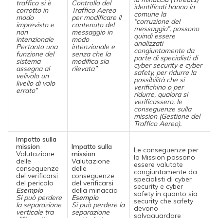
traffico si è
Controllo del
identificati hanno in
corrotto in
Traffico Aereo
comune la
modo
per modificare il
“corruzione del
imprevisto e
contenuto del
messaggio”, possono
non
messaggio in
quindi essere
intenzionale
modo
analizzati
Pertanto una
intenzionale e
congiuntamente da
funzione del
senza che la
parte di specialisti di
sistema
modifica sia
cyber security e cyber
assegna al
rilevata”
safety, per ridurre la
velivolo un
possibilità che si
livello di volo
verifichino o per
errato”
ridurre, qualora si
verificassero, le
conseguenze sulla
mission (Gestione del
Traffico Aereo).
Impatto sulla
mission
Impatto sulla
Le conseguenze per
Valutazione
mission
la Mission possono
delle
Valutazione
essere valutate
conseguenze
delle
congiuntamente da
del verificarsi
conseguenze
specialisti di cyber
del pericolo
del verificarsi
security e cyber
Esempio
della minaccia
safety in quanto sia
Si può perdere
Esempio
security che safety
la separazione
Si può perdere la
devono
verticale tra
separazione
salvaguardare