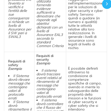
utilizzata
l’evento si
nell’implementazione
fornendo
verifichi e
per le soluzioni di
evidenze
l’entità delle
cyber security e cyber
sufficienti a
sue
safety. Servono
dimostrare che
conseguenze
quindi a guidare (in
risponde agli
si richiede un
numero e qualità)
obiettivi
livello di
tutte le attività
dichiarati con un
Assurance per
relative alla loro
livello di
il SW pari a
realizzazione. In
Assurance EAL3
SWAL3
generale i livelli di
secondo lo
assurance sono
standard
legati al livello di
Common Criteria
rischio.
Requisiti di
security
Requisiti di
Esempio
safety
È possibile definirli
Esempio
Il sistema
attraverso la
dovrà tracciare
Il Sistema
condivisione di
eventi relativi al
dovrà rilevare
competenze
rilevamento di
messaggi che
specifiche di campo,
messaggi che
contengano
avendo in mente la
contengano
valori di
salvaguardia delle
valori di
protocollo
proprietà della
protocollo errati
errati
mission e le funzioni
Il sistema
Il Sistema
di cyber security e
dovrà controllare
dovrà
cyber safety che si
che il flusso dei
ritrasmettere il
intendono