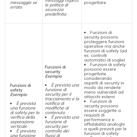
messaggi rispetti
messaggio se
progettare.
le politica di
errato
sicurezza
predefinita
Funzioni di
security possono
proteggere funzioni
operative ma anche
funzioni di safety (ad
es. controlli
automatici di soglie)
Funzioni di safety
Funzioni di
possono essere
security
progettate
Esempio
considerando
aspetti di security in
È prevista una
Funzioni di
modo da renderle
funzione di
safety
meno vulnerabili ad
security per il
Esempio
attacchi esterni
tracciamento e la
Funzioni di
È prevista
notifica di
security possono
una funzione
modifiche al
essere soggette a
di safety per la
contenuto
requisiti di
verifica della
È prevista una
performance e
separazione
funzione di
affidabilità analoghi
verticale
security per
a quelli previsti per le
È prevista
controllo dei
funzioni di safety
una funzione
flussi di