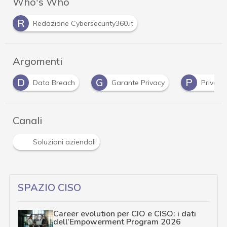
Who's Who
R
Redazione Cybersecurity360.it
Argomenti
D
G
P
Data Breach
Garante Privacy
Privacy
…
Canali
Soluzioni aziendali
SPAZIO CISO
Career evolution per CIO e CISO: i dati
dell’Empowerment Program 2026