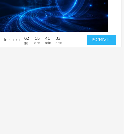
62
15
41
32
ISCRIVITI
Inizia tra