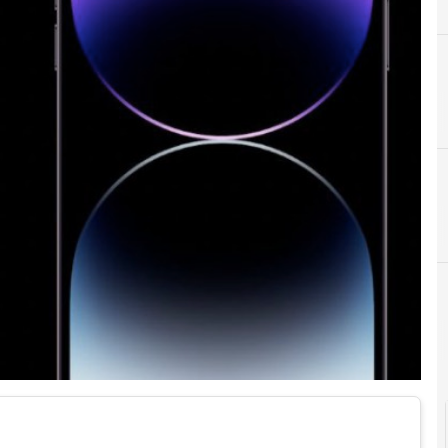
A
apple
News, attualità e anal