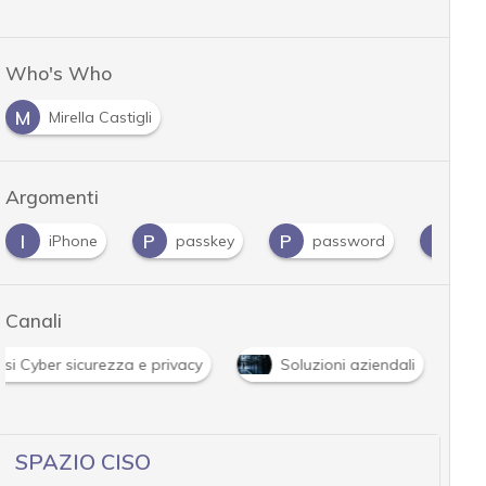
Who's Who
M
Mirella Castigli
Argomenti
I
P
P
P
iPhone
passkey
password
Pri
Canali
isi Cyber sicurezza e privacy
Soluzioni aziendali
SPAZIO CISO