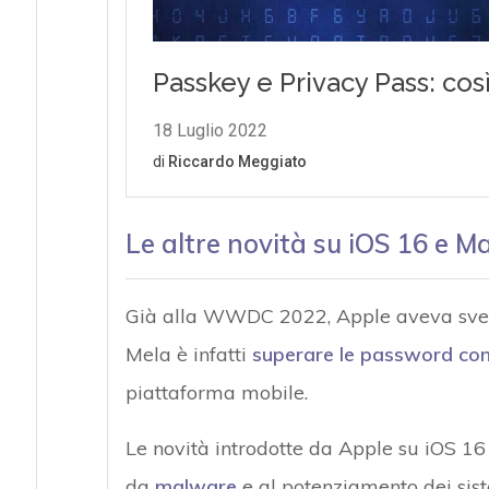
Le altre novità su iOS 16 e 
Già alla WWDC 2022, Apple aveva svelato
Mela è infatti
superare le password co
piattaforma mobile.
Le novità introdotte da Apple su iOS 1
da
malware
e al potenziamento dei sist