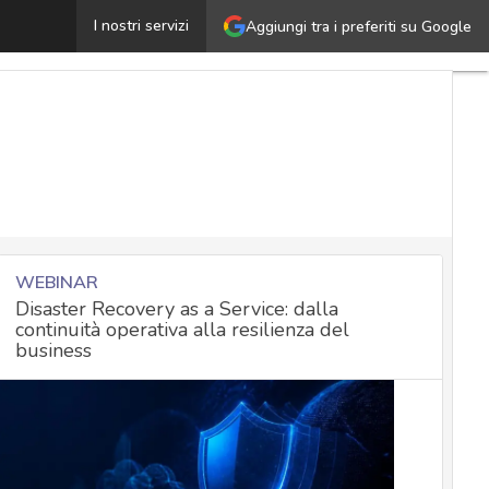
Apple svela i nuovi iPhone 14: connessione satellitare 
I nostri servizi
Aggiungi tra i preferiti su Google
WEBINAR
Disaster Recovery as a Service: dalla
continuità operativa alla resilienza del
business