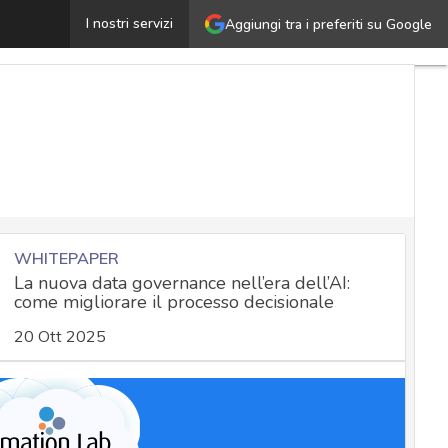
iOS 16 e macOS Ventura, superare le password: ecco le n
I nostri servizi
Aggiungi tra i preferiti su Google
WHITEPAPER
La nuova data governance nell’era dell’AI:
come migliorare il processo decisionale
20 Ott 2025