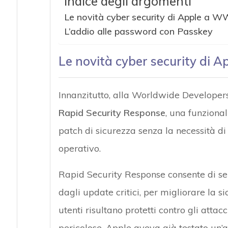
Indice degli argomenti
Le novità cyber security di Apple a
L’addio alle password con Passkey
Attacchi hacke
Le novità cyber security di
Innanzitutto, alla Worldwide Developers
Rapid Security Response
, una funziona
patch di sicurezza senza la necessità d
operativo.
Rapid Security Response consente di se
dagli update critici, per migliorare la s
utenti risultano protetti contro gli atta
pericolose. Apple aveva già testato un’