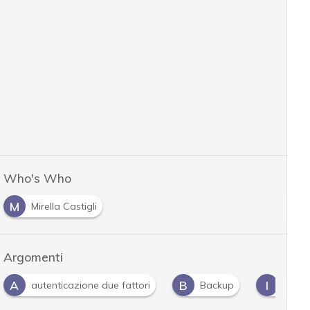
Who's Who
M
Mirella Castigli
Argomenti
A
B
I
autenticazione due fattori
Backup
iOS