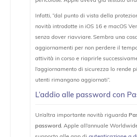
Infatti, “dal punto di vista della protezi
novità introdotte in iOS 16 e macOS Ven
senza dover riavviare. Sembra una cosa
aggiornamenti per non perdere il tempo 
attività in corso e riaprirle successivame
l’aggiornamento di sicurezza lo rende p
utenti rimangano aggiornati”.
L’addio alle password con P
Un’altra importante novità riguarda
Pa
password
. Apple all’annuale Worldwid
supporto alle app di
autenticazione a d