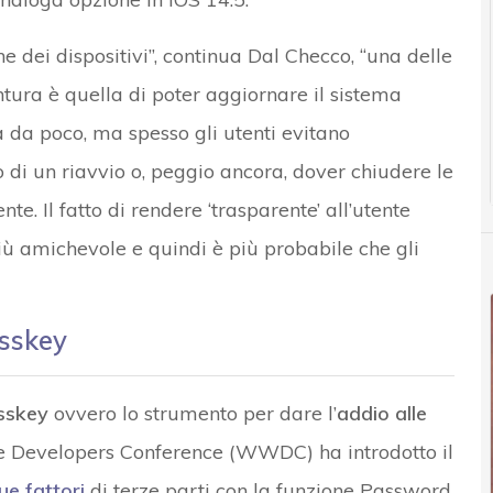
one dei dispositivi”, continua Dal Checco, “una delle
tura è quella di poter aggiornare il sistema
 da poco, ma spesso gli utenti evitano
di un riavvio o, peggio ancora, dover chiudere le
nte. Il fatto di rendere ‘trasparente’ all’utente
iù amichevole e quindi è più probabile che gli
asskey
sskey
ovvero lo strumento per dare l’
addio alle
e Developers Conference (WWDC) ha introdotto il
ue fattori
di terze parti con la funzione Password