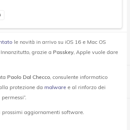
i
ntato
le novità in arrivo su iOS 16 e Mac OS
Innanzitutto, grazie a
Passkey
, Apple vuole dare
nta
Paolo Dal Checco
, consulente informatico
 alla protezione da
malware
e al rinforzo dei
 permessi”.
 i prossimi aggiornamenti software.
A
apple