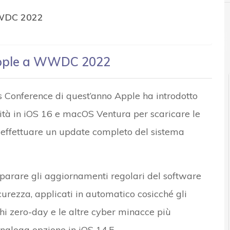
 WWDC 2022
r e Malware: le ultime news in tempo reale e gli approfondimenti
 Apple a WWDC 2022
 Conference di quest’anno Apple ha introdotto
lità in iOS 16 e macOS Ventura per scaricare le
i effettuare un update completo del sistema
parare gli aggiornamenti regolari del software
icurezza, applicati in automatico cosicché gli
cchi zero-day e le altre cyber minacce più
analoga opzione in iOS 14.5.