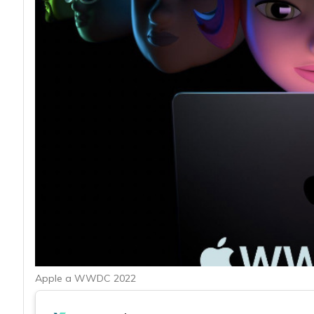
acy
Apple a WWDC 2022