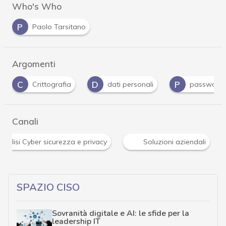
Who's Who
P
Paolo Tarsitano
Argomenti
D
P
P
Crittografia
dati personali
password
Canali
 attualità e analisi Cyber sicurezza e privacy
Soluzioni az
SPAZIO CISO
Sovranità digitale e AI: le sfide per la
leadership IT