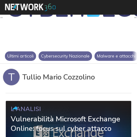
Ultimi articoli
Cybersecurity Nazionale
Malware e attacchi
T
Tullio Mario Cozzolino
L'ANALISI
Vulnerabilità Microsoft Exchange
Online: focus sul cyber attacco