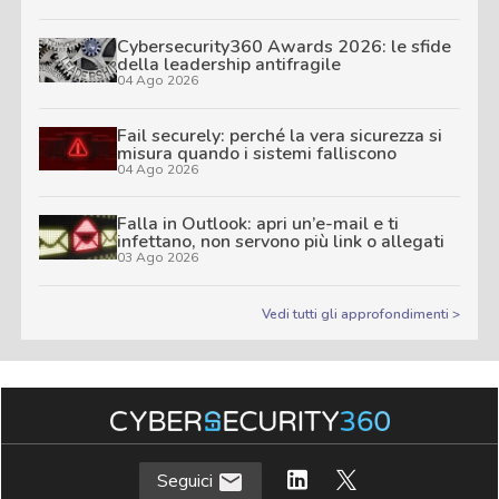
Cybersecurity360 Awards 2026: le sfide
della leadership antifragile
04 Ago 2026
Fail securely: perché la vera sicurezza si
misura quando i sistemi falliscono
04 Ago 2026
Falla in Outlook: apri un’e-mail e ti
infettano, non servono più link o allegati
03 Ago 2026
Vedi tutti gli approfondimenti >
Seguici