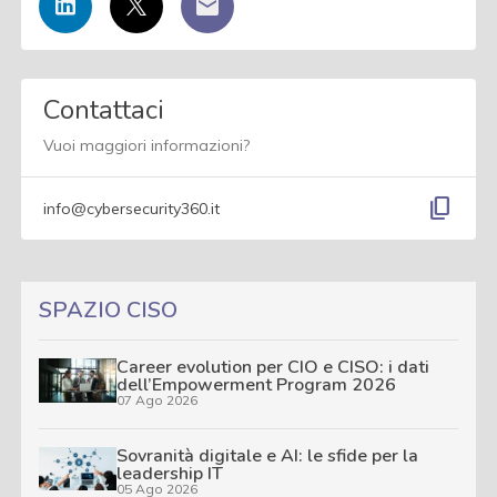
Contattaci
Vuoi maggiori informazioni?
content_copy
info@cybersecurity360.it
SPAZIO CISO
Career evolution per CIO e CISO: i dati
dell’Empowerment Program 2026
07 Ago 2026
Sovranità digitale e AI: le sfide per la
leadership IT
05 Ago 2026