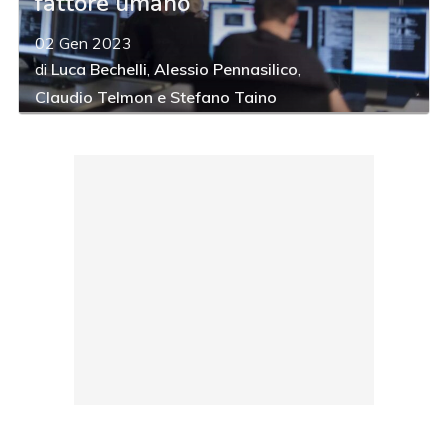
fattore umano
02 Gen 2023
di
Luca Bechelli
,
Alessio Pennasilico
,
Claudio Telmon
e
Stefano Taino
acy