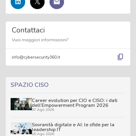
Contattaci
Vuoi maggiori informazioni?
content_copy
info@cybersecurity360.it
SPAZIO CISO
Career evolution per CIO e CISO: i dati
dell’Empowerment Program 2026
07 Ago 2026
Sovranità digitale e AI: le sfide per la
leadership IT
05 Ago 2026