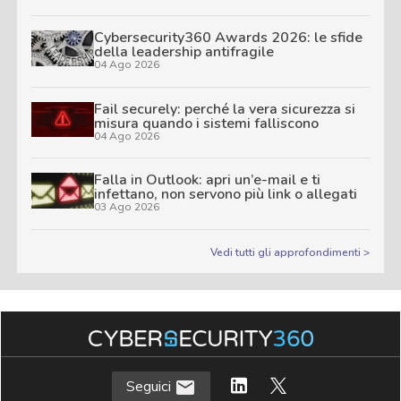
Cybersecurity360 Awards 2026: le sfide
della leadership antifragile
04 Ago 2026
Fail securely: perché la vera sicurezza si
misura quando i sistemi falliscono
04 Ago 2026
Falla in Outlook: apri un’e-mail e ti
infettano, non servono più link o allegati
03 Ago 2026
Vedi tutti gli approfondimenti >
Seguici