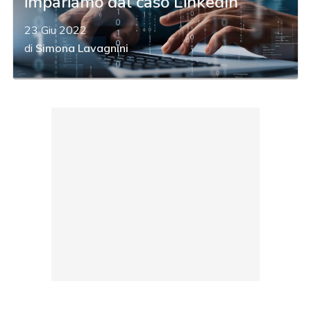
impariamo dal caso LinkedIn
23 Giu 2022
di
Simona Lavagnini
acy