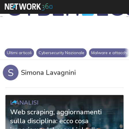
Ultimi articoli
Cybersecurity Nazionale
Malware e attacchi
S
Simona Lavagnini
L'ANALISI
Web scraping, aggiornamenti
sulla disciplina: ecco cosa