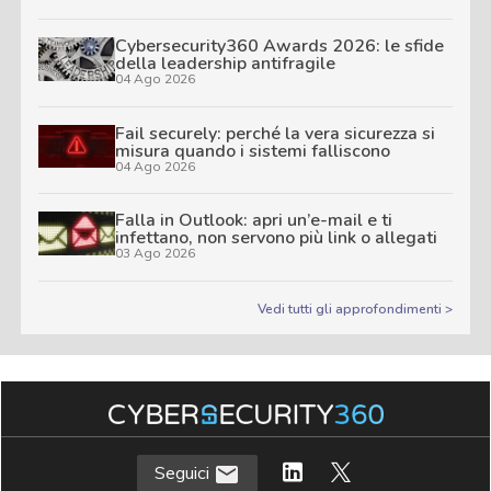
Cybersecurity360 Awards 2026: le sfide
della leadership antifragile
04 Ago 2026
Fail securely: perché la vera sicurezza si
misura quando i sistemi falliscono
04 Ago 2026
Falla in Outlook: apri un’e-mail e ti
infettano, non servono più link o allegati
03 Ago 2026
Vedi tutti gli approfondimenti >
Seguici