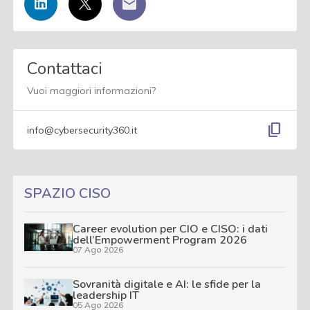
Contattaci
Vuoi maggiori informazioni?
content_copy
info@cybersecurity360.it
SPAZIO CISO
Career evolution per CIO e CISO: i dati
dell’Empowerment Program 2026
07 Ago 2026
Sovranità digitale e AI: le sfide per la
leadership IT
05 Ago 2026