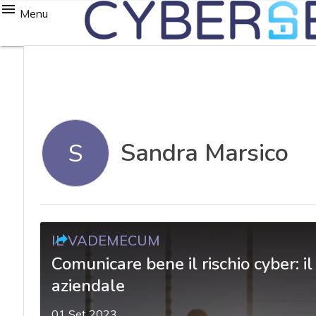
Menu
Sandra Marsico
S
IL VADEMECUM
Comunicare bene il rischio cyber: i
aziendale
01 Set 2023