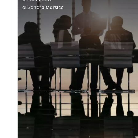
di
Sandra Marsico
acy