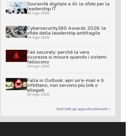
Sovranità digitale e AI: le sfide per la
leadership IT
05 Ago 2026
Cybersecurity360 Awards 2026: le
sfide della leadership antifragile
04 Ago 2026
Fail securely: perché la vera
sicurezza si misura quando i sistemi
falliscono
04 Ago 2026
Falla in Outlook: apri un’e-mail e ti
infettano, non servono più link o
allegati
03 Ago 2026
Vedi tutti gli approfondimenti >