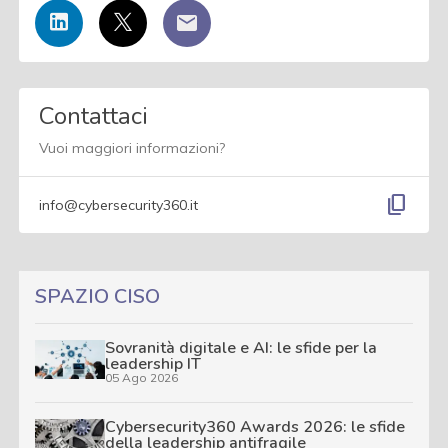
Contattaci
Vuoi maggiori informazioni?
content_copy
info@cybersecurity360.it
SPAZIO CISO
Sovranità digitale e AI: le sfide per la
leadership IT
05 Ago 2026
Cybersecurity360 Awards 2026: le sfide
della leadership antifragile