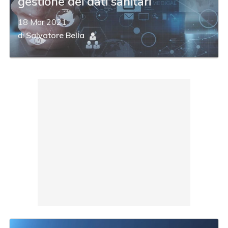
gestione dei dati sanitari
18 Mar 2021
di
Salvatore Bella
acy