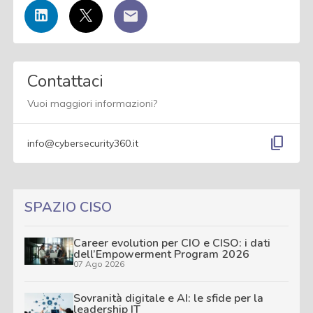
Contattaci
Vuoi maggiori informazioni?
content_copy
info@cybersecurity360.it
SPAZIO CISO
Career evolution per CIO e CISO: i dati
dell’Empowerment Program 2026
07 Ago 2026
Sovranità digitale e AI: le sfide per la
leadership IT