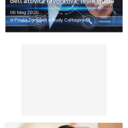
dell’attività lavorativa: linee guida
06 Mag 2020
di
Paola Zanellati
e
Rudy Caltagirone
acy