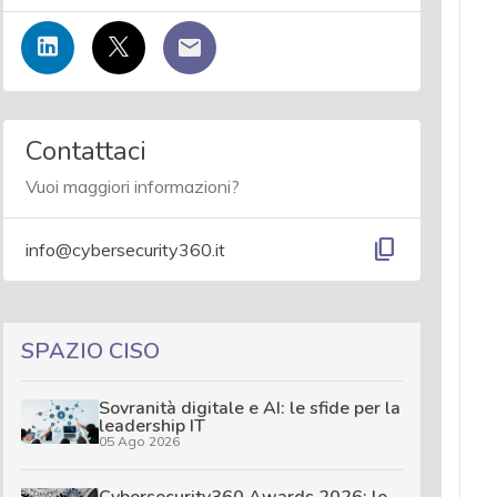
Contattaci
Vuoi maggiori informazioni?
content_copy
info@cybersecurity360.it
SPAZIO CISO
Sovranità digitale e AI: le sfide per la
leadership IT
05 Ago 2026
Cybersecurity360 Awards 2026: le