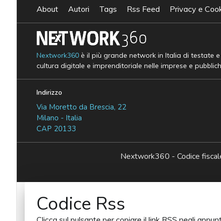
About
Autori
Tags
Rss Feed
Privacy e Cook
Nextwork360
è il più grande network in Italia di testate 
cultura digitale e imprenditoriale nelle imprese e pubblic
Indirizzo
Via Moretto da Brescia, 22
Milano - Italia
CAP 20133
Nextwork360 - Codice fisc
Codice Rss
Clicca sul pulsante per copiare il link RSS negli appunt