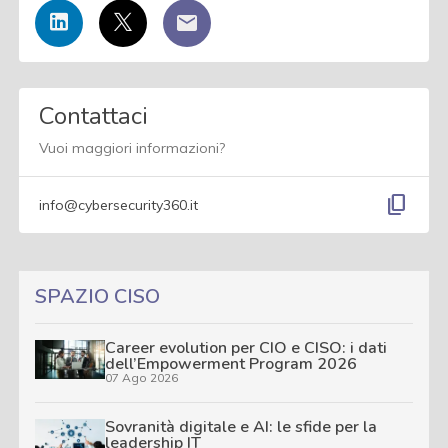
Contattaci
Vuoi maggiori informazioni?
content_copy
info@cybersecurity360.it
SPAZIO CISO
Career evolution per CIO e CISO: i dati
dell’Empowerment Program 2026
07 Ago 2026
Sovranità digitale e AI: le sfide per la
leadership IT