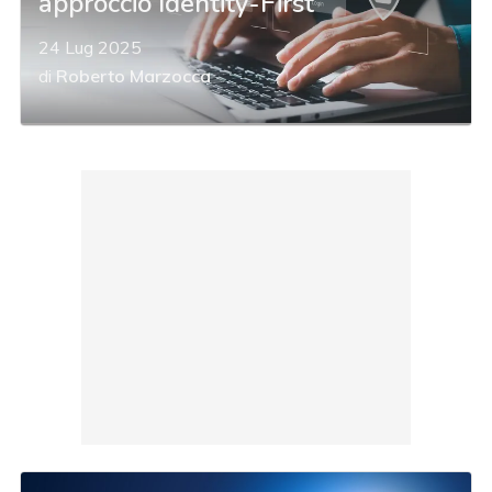
approccio Identity-First
24 Lug 2025
di
Roberto Marzocca
acy