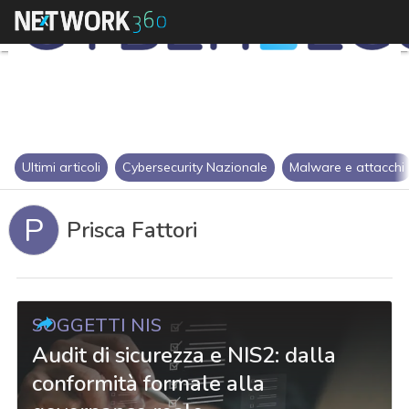
Ultimi articoli
Cybersecurity Nazionale
Malware e attacchi
P
Prisca Fattori
SOGGETTI NIS
Audit di sicurezza e NIS2: dalla
conformità formale alla