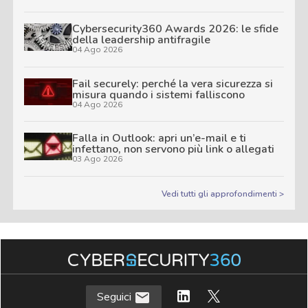
Cybersecurity360 Awards 2026: le sfide
della leadership antifragile
04 Ago 2026
Fail securely: perché la vera sicurezza si
misura quando i sistemi falliscono
04 Ago 2026
Falla in Outlook: apri un’e-mail e ti
infettano, non servono più link o allegati
03 Ago 2026
Vedi tutti gli approfondimenti >
Seguici