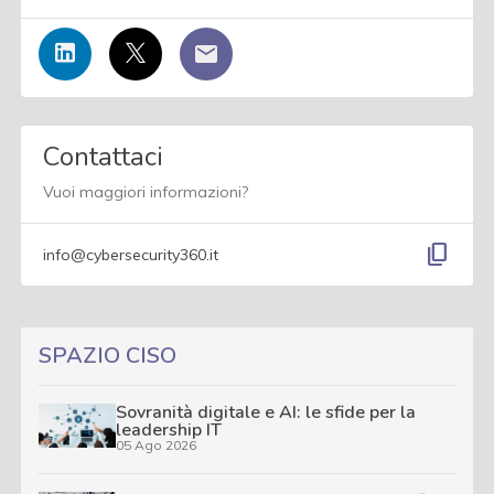
Contattaci
Vuoi maggiori informazioni?
content_copy
info@cybersecurity360.it
SPAZIO CISO
Sovranità digitale e AI: le sfide per la
leadership IT
05 Ago 2026