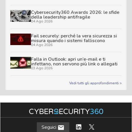
Cybersecurity360 Awards 2026: le sfide
della leadership antifragile
04 Ago 2026
Fail securely: perché la vera sicurezza si
misura quando i sistemi falliscono
04 Ago 2026
Falla in Outlook: apri un’e-mail e ti
infettano, non servono più link o allegati
03 Ago 2026
Vedi tutti gli approfondimenti >
Seguici