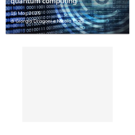
quantum computing
16 Mag 2025
di
Giorgia Dragoni
e
Nicola Ciani
acy