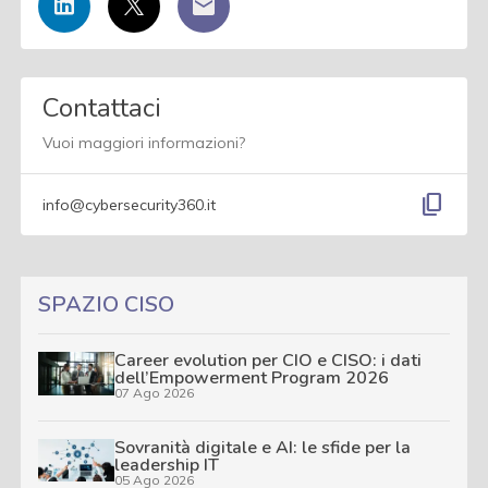
Contattaci
Vuoi maggiori informazioni?
content_copy
info@cybersecurity360.it
SPAZIO CISO
Career evolution per CIO e CISO: i dati
dell’Empowerment Program 2026
07 Ago 2026
Sovranità digitale e AI: le sfide per la
leadership IT
05 Ago 2026