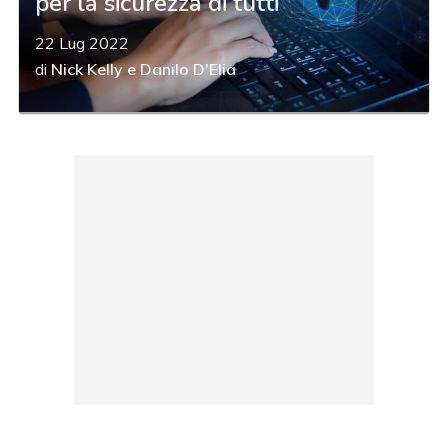
per la sicurezza di tutti
22 Lug 2022
di
Nick Kelly
e
Danilo D'Elia
acy