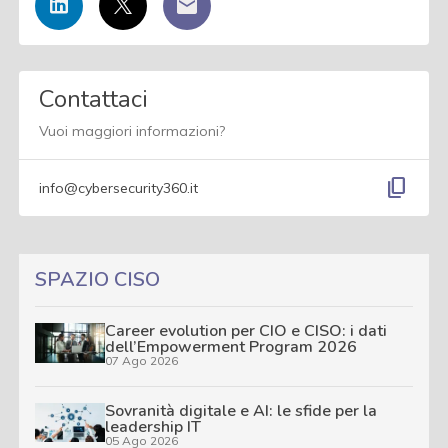
Contattaci
Vuoi maggiori informazioni?
content_copy
info@cybersecurity360.it
SPAZIO CISO
Career evolution per CIO e CISO: i dati
dell’Empowerment Program 2026
07 Ago 2026
Sovranità digitale e AI: le sfide per la
leadership IT
05 Ago 2026