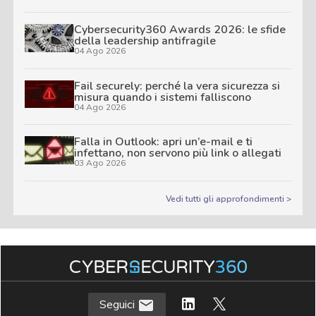
Cybersecurity360 Awards 2026: le sfide
della leadership antifragile
04 Ago 2026
Fail securely: perché la vera sicurezza si
misura quando i sistemi falliscono
04 Ago 2026
Falla in Outlook: apri un’e-mail e ti
infettano, non servono più link o allegati
03 Ago 2026
Vedi tutti gli approfondimenti >
Seguici