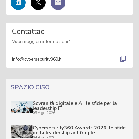
Contattaci
Vuoi maggiori informazioni?
content_copy
info@cybersecurity360.it
SPAZIO CISO
Sovranità digitale e AI: le sfide per la
leadership IT
05 Ago 2026
Cybersecurity360 Awards 2026: le sfide
della leadership antifragile
04 Ago 2026