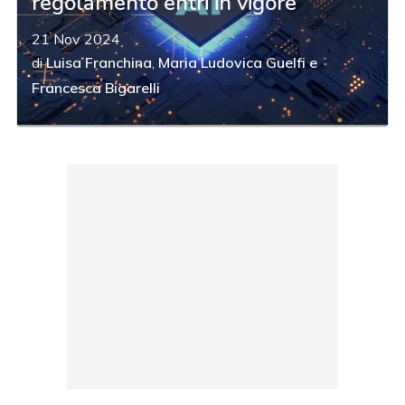
regolamento entri in vigore
21 Nov 2024
di
Luisa Franchina
,
Maria Ludovica Guelfi
e
Francesca Bigarelli
acy