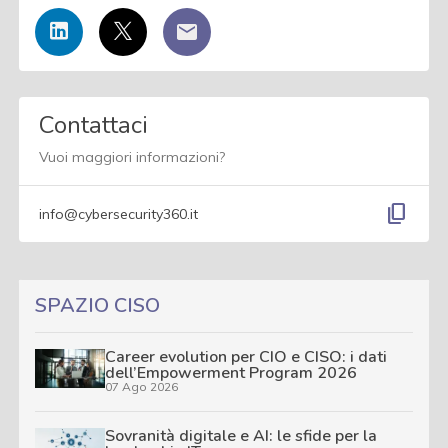
Contattaci
Vuoi maggiori informazioni?
content_copy
info@cybersecurity360.it
SPAZIO CISO
Career evolution per CIO e CISO: i dati
dell’Empowerment Program 2026
07 Ago 2026
Sovranità digitale e AI: le sfide per la