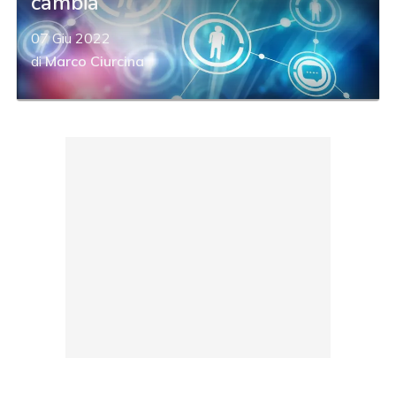
cambia
07 Giu 2022
di
Marco Ciurcina
acy