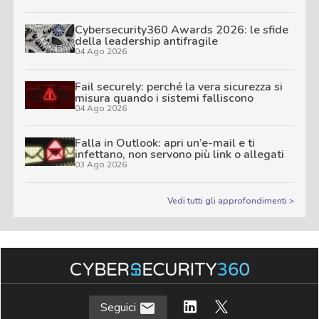
Cybersecurity360 Awards 2026: le sfide
della leadership antifragile
04 Ago 2026
Fail securely: perché la vera sicurezza si
misura quando i sistemi falliscono
04 Ago 2026
Falla in Outlook: apri un’e-mail e ti
infettano, non servono più link o allegati
03 Ago 2026
Vedi tutti gli approfondimenti >
Seguici