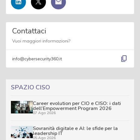
Contattaci
Vuoi maggiori informazioni?
content_copy
info@cybersecurity360.it
SPAZIO CISO
Career evolution per CIO e CISO: i dati
dell’Empowerment Program 2026
07 Ago 2026
Sovranità digitale e AI: le sfide per la
leadership IT
05 Ago 2026