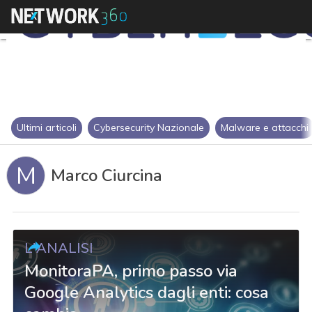
Ultimi articoli
Cybersecurity Nazionale
Malware e attacchi
M
Marco Ciurcina
L'ANALISI
MonitoraPA, primo passo via
Google Analytics dagli enti: cosa