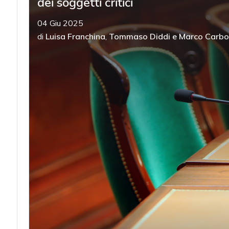
dei soggetti critici
04 Giu 2025
di
Luisa Franchina
,
Tommaso Diddi
e
Marco Carbon