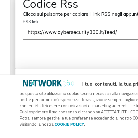
Codice Rss
Clicca sul pulsante per copiare il link RSS negli appunt
RSS link
Codice Rss
I tuoi contenuti, la tua pr
Clicca sul pulsante per copiare il link RSS negli appunt
Su questo sito utilizziamo cookie tecnici necessari alla navigazion
anche per fornirti un’esperienza di navigazione sempre migliore, p
RSS link
consentirti di ricevere comunicazioni di marketing aderenti alle tu
Puoi esprimere il tuo consenso cliccando su ACCETTA TUTTI I COO
Potrai sempre gestire le tue preferenze accedendo al nostro COO
visitando la nostra
COOKIE POLICY
.