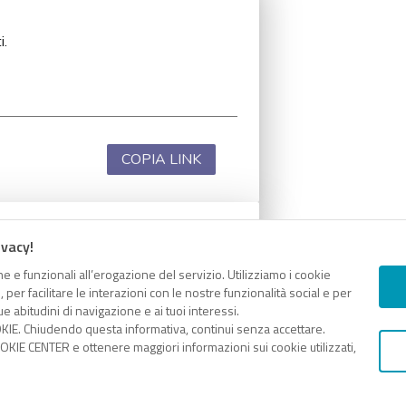
i.
COPIA LINK
ivacy!
i.
e e funzionali all’erogazione del servizio. Utilizziamo i cookie
er facilitare le interazioni con le nostre funzionalità social e per
e abitudini di navigazione e ai tuoi interessi.
KIE. Chiudendo questa informativa, continui senza accettare.
KIE CENTER e ottenere maggiori informazioni sui cookie utilizzati,
COPIA LINK