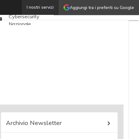
Twitter
I nostri servizi
Aggiungi tra i preferiti su Google
Ultimi articoli
Linkedin
Cybersecurity
Email
Nazionale
Malware e attacchi
Norme e
adeguamenti
Soluzioni aziendali
Cultura cyber
News, attualità e
analisi Cyber
sicurezza e privacy
Corsi cybersecurity
Chi siamo
Archivio Newsletter