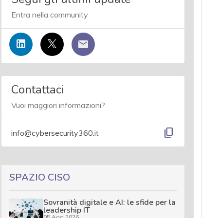
Entra nella community
Contattaci
Vuoi maggiori informazioni?
content_copy
info@cybersecurity360.it
SPAZIO CISO
Sovranità digitale e AI: le sfide per la
leadership IT
05 Ago 2026