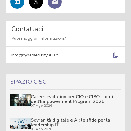
Contattaci
Vuoi maggiori informazioni?
content_copy
info@cybersecurity360.it
SPAZIO CISO
Career evolution per CIO e CISO: i dati
dell’Empowerment Program 2026
07 Ago 2026
Sovranità digitale e AI: le sfide per la
leadership IT
05 Ago 2026