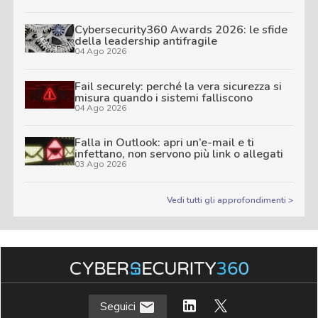
Cybersecurity360 Awards 2026: le sfide
della leadership antifragile
04 Ago 2026
Fail securely: perché la vera sicurezza si
misura quando i sistemi falliscono
04 Ago 2026
Falla in Outlook: apri un’e-mail e ti
infettano, non servono più link o allegati
03 Ago 2026
Vedi tutti gli approfondimenti >
Seguici