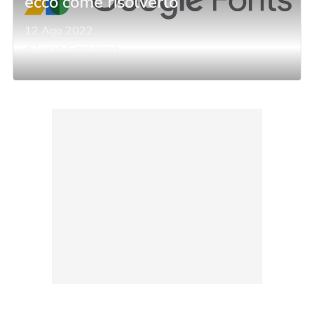
ecco come risolverlo
12 Ago 2022
di
Lucia Gamalero
acy