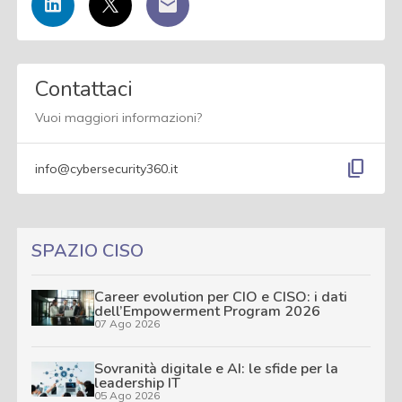
Contattaci
Vuoi maggiori informazioni?
content_copy
info@cybersecurity360.it
SPAZIO CISO
Career evolution per CIO e CISO: i dati
dell’Empowerment Program 2026
07 Ago 2026
Sovranità digitale e AI: le sfide per la
leadership IT
05 Ago 2026