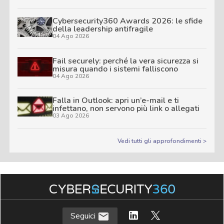
Cybersecurity360 Awards 2026: le sfide
della leadership antifragile
04 Ago 2026
Fail securely: perché la vera sicurezza si
misura quando i sistemi falliscono
04 Ago 2026
Falla in Outlook: apri un’e-mail e ti
infettano, non servono più link o allegati
03 Ago 2026
Vedi tutti gli approfondimenti >
Seguici