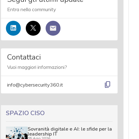
Entra nella community
Contattaci
Vuoi maggiori informazioni?
content_copy
info@cybersecurity360.it
SPAZIO CISO
Sovranità digitale e AI: le sfide per la
leadership IT
05 Ago 2026