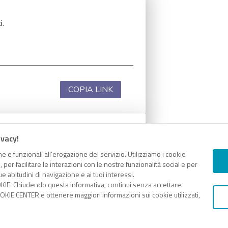
i.
COPIA LINK
ivacy!
i.
e e funzionali all’erogazione del servizio. Utilizziamo i cookie
er facilitare le interazioni con le nostre funzionalità social e per
e abitudini di navigazione e ai tuoi interessi.
KIE. Chiudendo questa informativa, continui senza accettare.
KIE CENTER e ottenere maggiori informazioni sui cookie utilizzati,
COPIA LINK