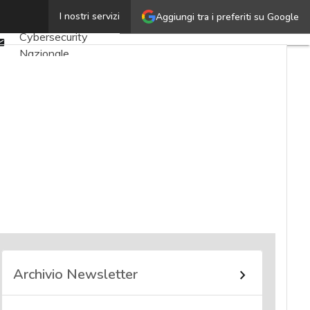
Twitter
I nostri servizi
Aggiungi tra i preferiti su Google
Ultimi articoli
Linkedin
Cybersecurity
Email
Nazionale
Malware e attacchi
Norme e
adeguamenti
Soluzioni aziendali
Cultura cyber
News, attualità e
analisi Cyber
sicurezza e privacy
Corsi cybersecurity
Chi siamo
Archivio Newsletter