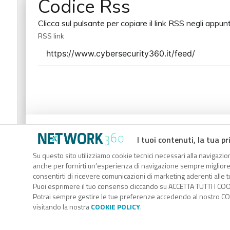
Codice Rss
Clicca sul pulsante per copiare il link RSS negli appunt
RSS link
Codice Rss
I tuoi contenuti, la tua pr
Clicca sul pulsante per copiare il link RSS negli appunt
Su questo sito utilizziamo cookie tecnici necessari alla navigazion
anche per fornirti un’esperienza di navigazione sempre migliore, p
RSS link
consentirti di ricevere comunicazioni di marketing aderenti alle tu
Puoi esprimere il tuo consenso cliccando su ACCETTA TUTTI I COO
Potrai sempre gestire le tue preferenze accedendo al nostro COO
visitando la nostra
COOKIE POLICY
.