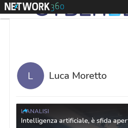
Menu
Luca Moretto
L
L'ANALISI
Intelligenza artificiale, è sfida aper