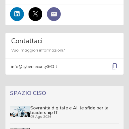
Contattaci
Vuoi maggiori informazioni?
content_copy
info@cybersecurity360.it
SPAZIO CISO
Sovranità digitale e AI: le sfide per la
leadership IT
05 Ago 2026