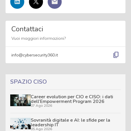
Contattaci
Vuoi maggiori informazioni?
content_copy
info@cybersecurity360.it
SPAZIO CISO
Career evolution per CIO e CISO: i dati
dell’Empowerment Program 2026
07 Ago 2026
Sovranità digitale e AI: le sfide per la
leadership IT
05 Ago 2026