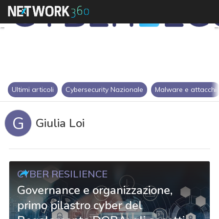
Ultimi articoli
Cybersecurity Nazionale
Malware e attacchi
G
Giulia Loi
CYBER RESILIENCE
Governance e organizzazione,
primo pilastro cyber del