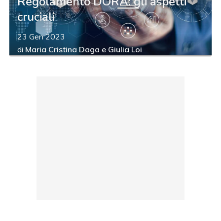
Regolamento DORA: gli aspetti
cruciali
23 Gen 2023
di
Maria Cristina Daga
e
Giulia Loi
acy