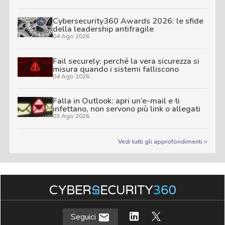
Cybersecurity360 Awards 2026: le sfide
della leadership antifragile
04 Ago 2026
Fail securely: perché la vera sicurezza si
misura quando i sistemi falliscono
04 Ago 2026
Falla in Outlook: apri un’e-mail e ti
infettano, non servono più link o allegati
03 Ago 2026
Vedi tutti gli approfondimenti >
Seguici