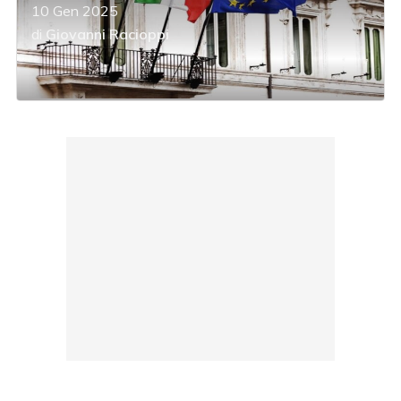
10 Gen 2025
di
Giovanni Racioppi
acy