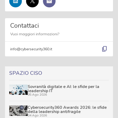
Contattaci
Vuoi maggiori informazioni?
content_copy
info@cybersecurity360.it
SPAZIO CISO
Sovranità digitale e AI: le sfide per la
leadership IT
05 Ago 2026
Cybersecurity360 Awards 2026: le sfide
della leadership antifragile
04 Ago 2026