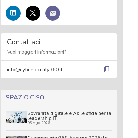
Contattaci
Vuoi maggiori informazioni?
content_copy
info@cybersecurity360.it
SPAZIO CISO
Sovranità digitale e AI: le sfide per la
leadership IT
05 Ago 2026
Cybersecurity360 Awards 2026: le