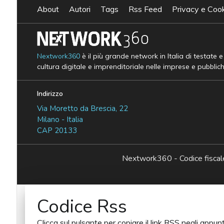
About
Autori
Tags
Rss Feed
Privacy e Cook
Nextwork360
è il più grande network in Italia di testate 
cultura digitale e imprenditoriale nelle imprese e pubblic
Indirizzo
Via Moretto da Brescia, 22
Milano - Italia
CAP 20133
Nextwork360 - Codice fisc
Codice Rss
Clicca sul pulsante per copiare il link RSS negli appunt