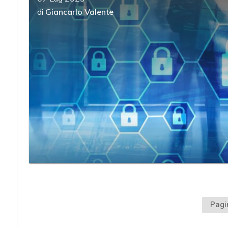
di
Giancarlo Valente
Pagi
acy